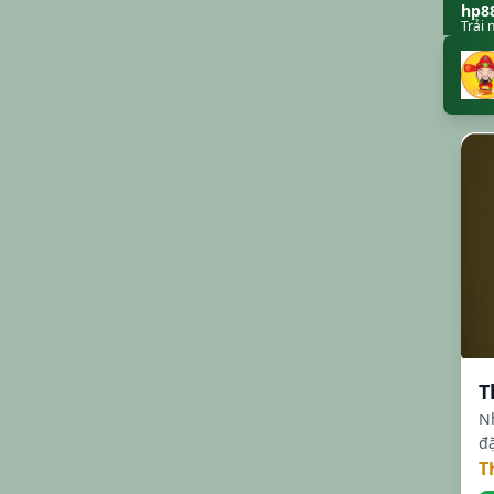
hp8
Trải 
T
N
đặ
T