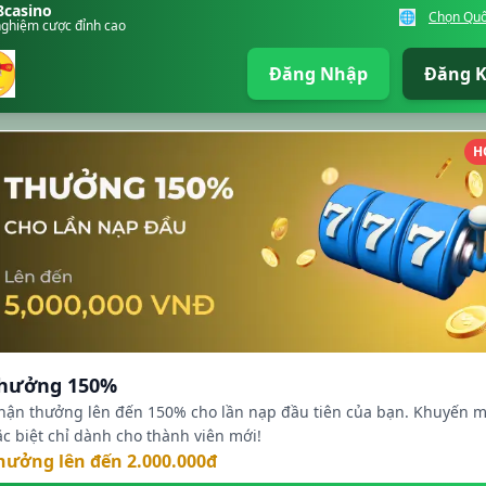
8casino
🌐
Chọn Quố
nghiệm cược đỉnh cao
Đăng Nhập
Đăng 
H
hưởng 150%
hận thưởng lên đến 150% cho lần nạp đầu tiên của bạn. Khuyến m
c biệt chỉ dành cho thành viên mới!
hưởng lên đến 2.000.000đ