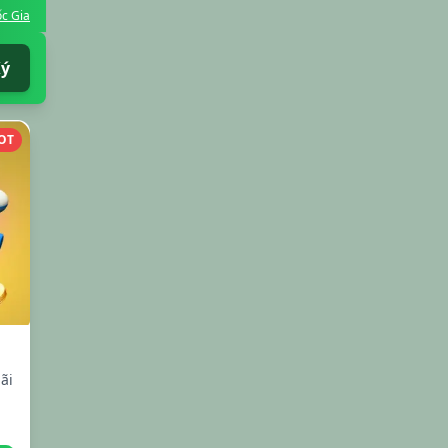
c Gia
Ký
OT
ãi