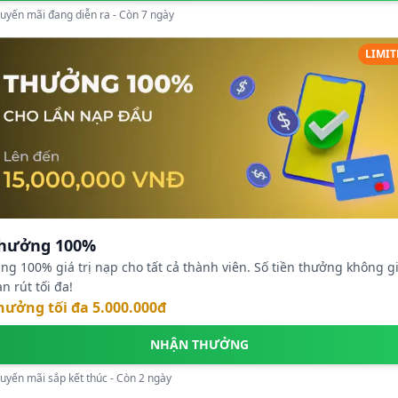
uyến mãi đang diễn ra - Còn 7 ngày
LIMIT
hưởng 100%
ng 100% giá trị nạp cho tất cả thành viên. Số tiền thưởng không g
n rút tối đa!
hưởng tối đa 5.000.000đ
NHẬN THƯỞNG
uyến mãi sắp kết thúc - Còn 2 ngày