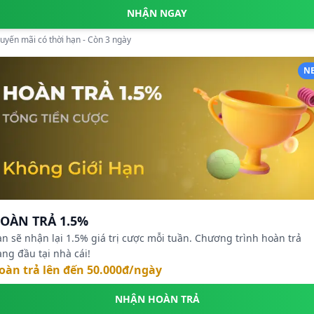
NHẬN NGAY
uyến mãi có thời hạn - Còn 3 ngày
N
OÀN TRẢ 1.5%
n sẽ nhận lại 1.5% giá trị cược mỗi tuần. Chương trình hoàn trả
ng đầu tại nhà cái!
oàn trả lên đến 50.000đ/ngày
NHẬN HOÀN TRẢ