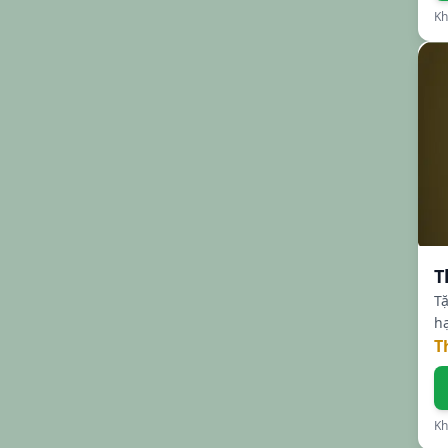
Kh
T
Tặ
hạ
T
Kh